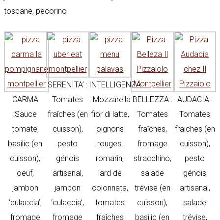
toscane, pecorino
SERENITA’ :
INTELLIGENZA
CARMA
Tomates
: Mozzarella
BELLEZZA :
AUDACIA :
:Sauce
fraîches (en
fior di latte,
Tomates
Tomates
tomate,
cuisson),
oignons
fraîches,
fraiches (en
basilic (en
pesto
rouges,
fromage
cuisson),
cuisson),
génois
romarin,
stracchino,
pesto
oeuf,
artisanal,
lard de
salade
génois
jambon
jambon
colonnata,
trévise (en
artisanal,
‘culaccia’,
‘culaccia’,
tomates
cuisson),
salade
fromage
fromage
fraîches
basilic (en
trévise,