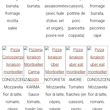
burrata,
burrata,
assaisonnées
cuisson),
fromage
fromage
(avec huile
poitrine de
burrata,
ricotta
d’olive, sel
porc
fromage
salée
et origan),
(pancetta
pecorino
poivre noir
coppata)
rapé
CONOSZCENZA
NOTORIETA’
AMORE :
CONOSZCEN
: Mozzarella
KARMA :
: Mozzarella
Tomates
:Mozzarella
fior di latte,
Sauce
fior di latte,
fraîches (en
fior di latte,
romarin,
tomate,
cèpes,
cuisson),
romarin,
olives
basilic (en
salade
pesto
olives