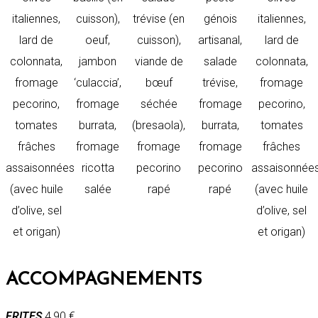
italiennes,
cuisson),
trévise (en
génois
italiennes,
lard de
oeuf,
cuisson),
artisanal,
lard de
colonnata,
jambon
viande de
salade
colonnata,
fromage
‘culaccia’,
bœuf
trévise,
fromage
pecorino,
fromage
séchée
fromage
pecorino,
tomates
burrata,
(bresaola),
burrata,
tomates
frâches
fromage
fromage
fromage
frâches
assaisonnées
ricotta
pecorino
pecorino
assaisonnée
(avec huile
salée
rapé
rapé
(avec huile
d’olive, sel
d’olive, sel
et origan)
et origan)
ACCOMPAGNEMENTS
FRITES
4,90 €