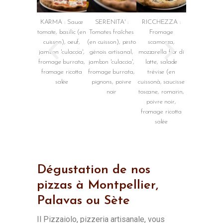
KARMA : Sauce
SERENITA' :
RICCHEZZA :
PIZZA
tomate, basilic (en
Tomates fraîches
Fromage
SAGGEZZA
cuisson), oeuf,
(en cuisson), pesto
scamorza,
Base sauc
jambon 'culaccia',
génois artisanal,
mozzarella fior di
tomate, tom
fromage burrata,
jambon 'culaccia',
latte, salade
fraîches (
fromage ricotta
fromage burrata,
trévise (en
cuisson), fr
salée
pignons, poivre
cuissonà, saucisse
burrata, bas
noir
toscane, romarin,
frais (en cuis
poivre noir,
huile d'olive 
fromage ricotta
vierge, poivre
salée
fromage ric
salée
Dégustation de nos
pizzas à Montpellier,
Palavas ou Sète
Il Pizzaiolo, pizzeria artisanale, vous